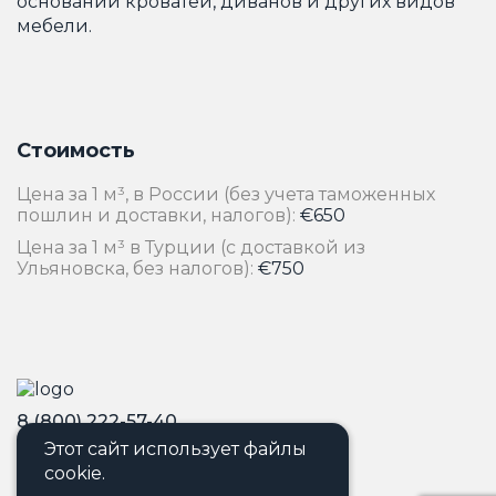
оснований кроватей, диванов и других видов
мебели.
Стоимость
Цена за 1 м³, в России (без учета таможенных
пошлин и доставки, налогов):
€650
Цена за 1 м³ в Турции (с доставкой из
Ульяновска, без налогов):
€750
8 (800) 222-57-40
Этот сайт использует файлы
info@ormanmanufacture.com
cookie.
2026 © Все права защищены